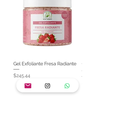
Gel Exfoliante Fresa Radiante
Crema Neutra Con FPS
Corporal & Facial
Precio
$245.44
Precio
$174.65
Agregar al carrito