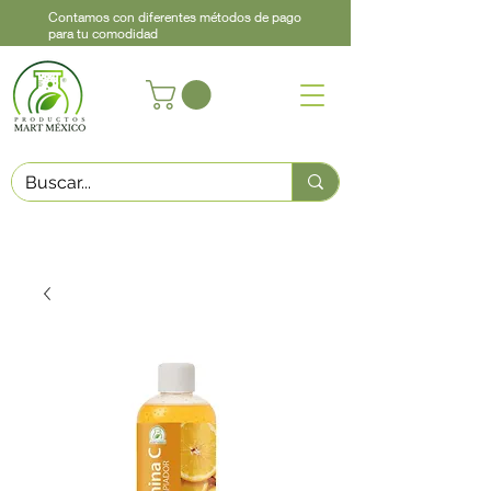
Contamos con diferentes métodos de pago
para tu comodidad
Acerca de
Contacto
Asistencia
Llama
442 460 9368