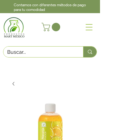
Contamos con diferentes métodos de pago
para tu comodidad
Acerca de
Contacto
Asistencia
Llama
442 460 9368