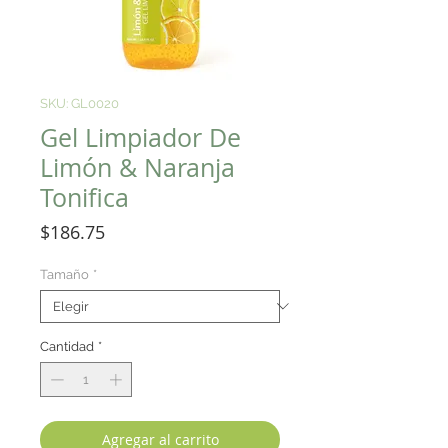
SKU: GL0020
Gel Limpiador De
Limón & Naranja
Tonifica
Precio
$186.75
Tamaño
*
Cantidad
*
Agregar al carrito