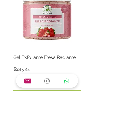
Gel Exfoliante Fresa Radiante
Crema Neutra Con FPS
Corporal & Facial
Precio
$245.44
Precio
$174.65
Agregar al carrito