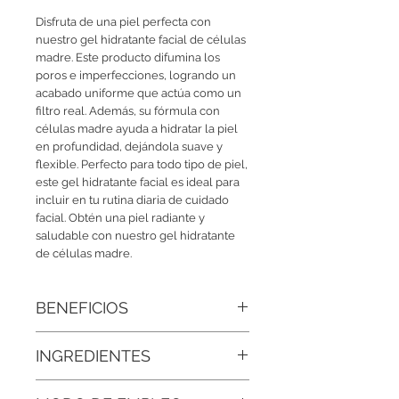
Disfruta de una piel perfecta con 
nuestro gel hidratante facial de células 
madre. Este producto difumina los 
poros e imperfecciones, logrando un 
acabado uniforme que actúa como un 
filtro real. Además, su fórmula con 
células madre ayuda a hidratar la piel 
en profundidad, dejándola suave y 
flexible. Perfecto para todo tipo de piel, 
este gel hidratante facial es ideal para 
incluir en tu rutina diaria de cuidado 
facial. Obtén una piel radiante y 
saludable con nuestro gel hidratante 
de células madre.
BENEFICIOS
• Renueva tu piel desde el primer paso:
INGREDIENTES
Estimula la regeneración celular para
un rostro más joven y luminoso.
Agua Desmineralizada, Células Madre