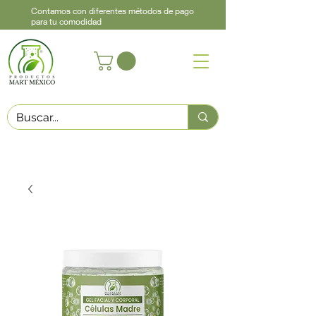
Contamos con diferentes métodos de pago
para tu comodidad
Acerca de
Contacto
Asistencia
Llama
442 460 9368