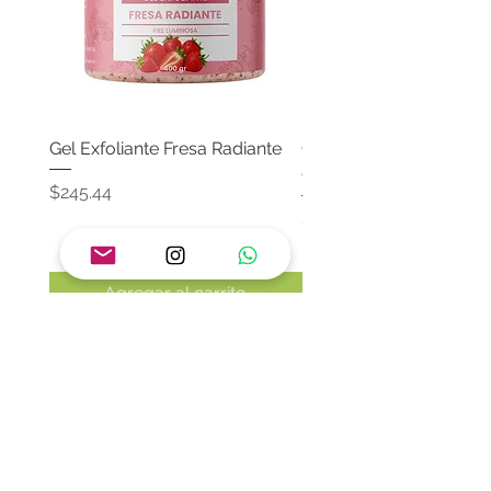
Gel Exfoliante Fresa Radiante
Crema Neutra Con FPS
Corporal & Facial
Precio
$245.44
Precio
$174.65
Agregar al carrito