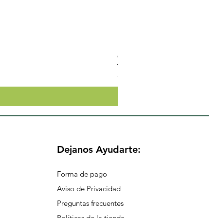
Crema Neutra Con FPS 30 Co
Precio
$174.65
Dejanos Ayudarte:
Forma de pago
Aviso de Privacidad
Preguntas frecuentes
Políticas de la tienda