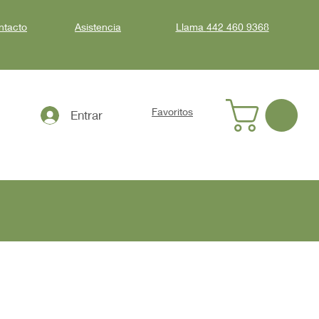
ntacto
Asistencia
Llama
442 460 9368
Favoritos
Entrar