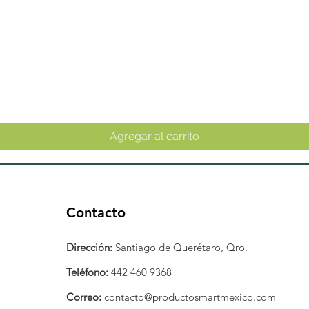
Vista rápida
Agregar al carrito
Contacto
Dirección:
Santiago de Querétaro, Qro.
Teléfono:
442 460 9368
Correo:
contacto@productosmartmexico.com