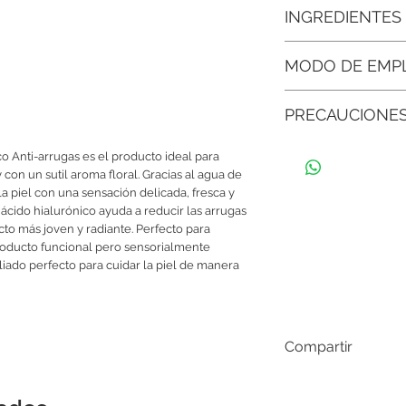
• Piel suave, luminosa 
INGREDIENTES
rosas tonifica, calma 
delicada, fresca y pe
Agua Desionizada, des
un producto funciona
MODO DE EMP
hialurónico, Extracto 
Hamamelis, Colágeno h
• Ideal para usar ante
Lavar perfectamente l
conservador libre de 
nocturna:
Funciona co
PRECAUCIONE
aplicar sobre el área
piel lista para recibi
dejar actuar sin enjuag
en capa más gruesa c
Guardar en un ambient
la piel.
despertar con una pie
o Anti-arrugas es el producto ideal para
del envase bien cerr
con un sutil aroma floral. Gracias al agua de
Si siente molestias al
• Fórmula natural, con
 la piel con una sensación delicada, fresca y
con abundante agua.
parabenos, siliconas y
cido hialurónico ayuda a reducir las arrugas
apto para todo tipo de 
cto más joven y radiante. Perfecto para
planeta.
oducto funcional pero sensorialmente
aliado perfecto para cuidar la piel de manera
• Efecto rellenador i
volumen y elasticidad
jugoso en la piel.
Compartir
• Restaura el equilibri
como un tónico natura
poros y ayuda a manten
excesivos ni resequed