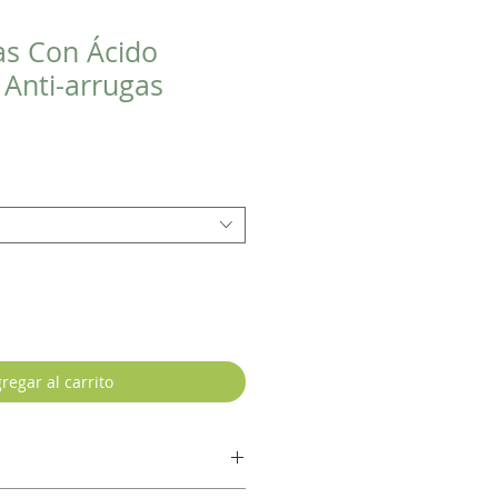
as Con Ácido
 Anti-arrugas
regar al carrito