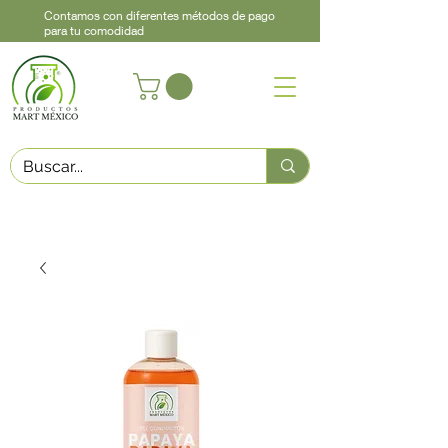
Contamos con diferentes métodos de pago
para tu comodidad
Acerca de
Contacto
Asistencia
Llama
442 460 9368