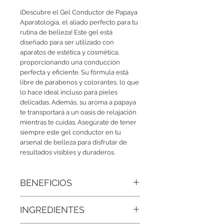
¡Descubre el Gel Conductor de Papaya
Aparatología, el aliado perfecto para tu
rutina de belleza! Este gel está
diseñado para ser utilizado con
aparatos de estética y cosmética,
proporcionando una conducción
perfecta y eficiente. Su fórmula está
libre de parabenos y colorantes, lo que
lo hace ideal incluso para pieles
delicadas. Además, su aroma a papaya
te transportará a un oasis de relajación
mientras te cuidas. Asegúrate de tener
siempre este gel conductor en tu
arsenal de belleza para disfrutar de
resultados visibles y duraderos.
BENEFICIOS
• Textura profesional, resultados
INGREDIENTES
visibles:
El Gel Conductor de Papaya se
desliza suavemente sobre la piel, sin