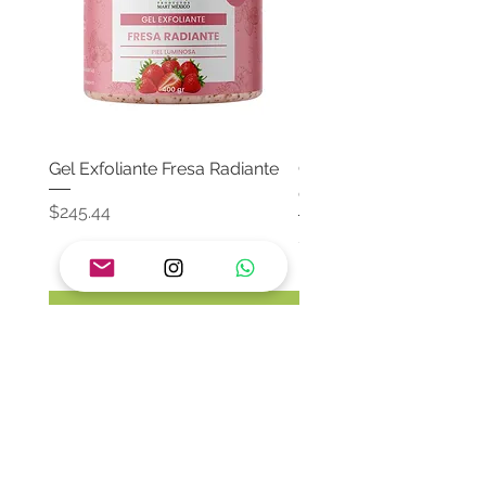
Gel Exfoliante Fresa Radiante
Crema Neutra Con FPS
Corporal & Facial
Precio
$245.44
Precio
$174.65
Agregar al carrito