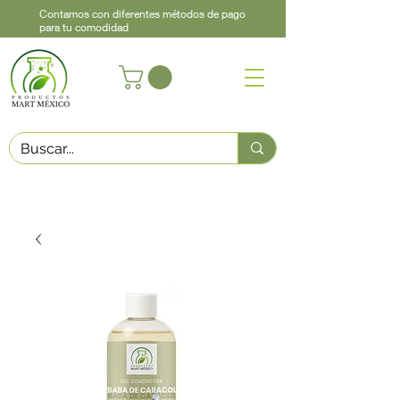
Contamos con diferentes métodos de pago
para tu comodidad
Acerca de
Contacto
Asistencia
Llama
442 460 9368