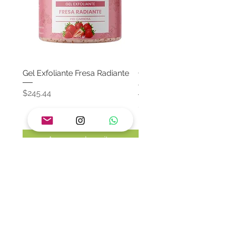
Gel Exfoliante Fresa Radiante
Crema Neutra Con FPS
Corporal & Facial
Precio
$245.44
Precio
$174.65
Agregar al carrito