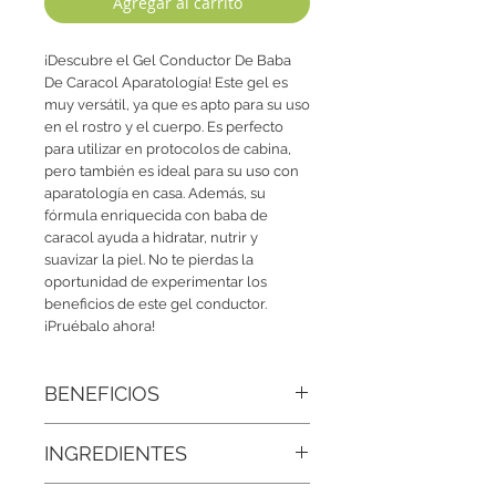
Agregar al carrito
¡Descubre el Gel Conductor De Baba
De Caracol Aparatología! Este gel es
muy versátil, ya que es apto para su uso
en el rostro y el cuerpo. Es perfecto
para utilizar en protocolos de cabina,
pero también es ideal para su uso con
aparatología en casa. Además, su
fórmula enriquecida con baba de
caracol ayuda a hidratar, nutrir y
suavizar la piel. No te pierdas la
oportunidad de experimentar los
beneficios de este gel conductor.
¡Pruébalo ahora!
BENEFICIOS
• Regeneración celular intensiva:
La
INGREDIENTES
baba de caracol es rica en alantoína,
colágeno y elastina, que ayudan a
Agua Desmineralizada, Baba De