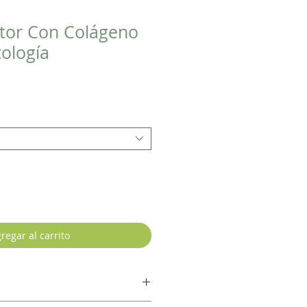
tor Con Colágeno
ología
regar al carrito