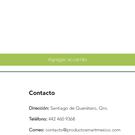
Vista rápida
Agregar al carrito
Contacto
Dirección:
Santiago de Querétaro, Qro.
Teléfono:
442 460 9368
Correo:
contacto@productosmartmexico.com