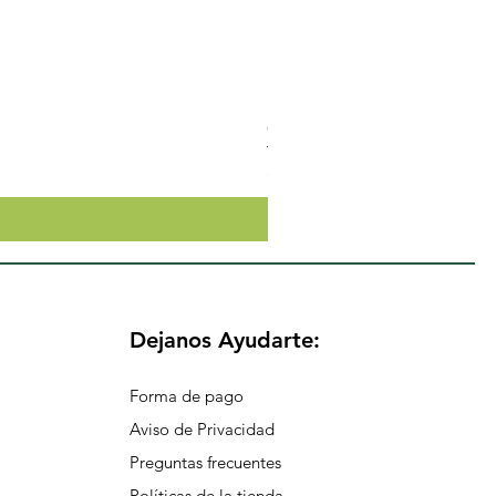
Crema Neutra Con FPS 30 Co
Precio
$174.65
Dejanos Ayudarte:
Forma de pago
Aviso de Privacidad
Preguntas frecuentes
Políticas de la tienda