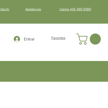
ntacto
Asistencia
Llama
442 460 9368
Favoritos
Entrar