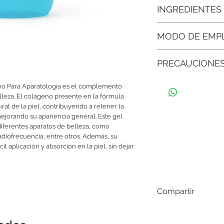
• Textura ligera y de 
INGREDIENTES
fácilmente para optimi
dejar residuos grasos
Agua destilada, Carbo
MODO DE EMP
Dmdm, Humectantes, 
• Compatible con múlt
ultrasonido, radiofrec
Aplicar una capa de 
cavitación y otros pro
PRECAUCIONE
espesor sobre la super
radiofrecuencia, luz p
• Ayuda a mantener la
Guardar en un lugar f
etc. Para equipos de 
contribuye a retener 
o Para Aparatología es el complemento
bien cerrado para con
termoestimulación apl
tratamiento, mejorand
lleza. El colágeno presente en la fórmula
para fines cosméticos 
zona del electrodo q
general.
ral de la piel, contribuyendo a retener la
alguna molestia o irrit
jorando su apariencia general. Este gel
enjuagar inmediatam
• Mejora la textura y 
 diferentes aparatos de belleza, como
suspender su uso.
reafirmante, el gel ay
adiofrecuencia, entre otros. Además, su
aspecto más saludable
il aplicación y absorción en la piel, sin dejar
• Compatible con todo
libre de irritantes la 
sensibles.
Compartir