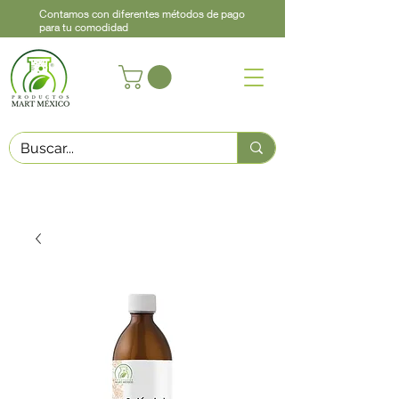
Contamos con diferentes métodos de pago
para tu comodidad
Acerca de
Contacto
Asistencia
Llama
442 460 9368