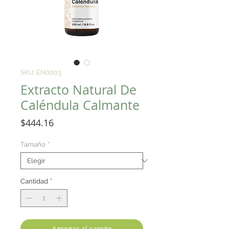
SKU: EN0003
Extracto Natural De
Caléndula Calmante
Precio
$444.16
Tamaño
*
Cantidad
*
Agregar al carrito