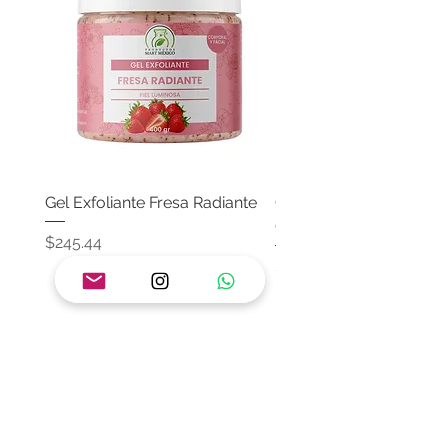
Gel Exfoliante Fresa Radiante
Crema Neutra Con FPS
Corporal & Facial
Precio
$245.44
Precio
$174.65
Agregar al carrito