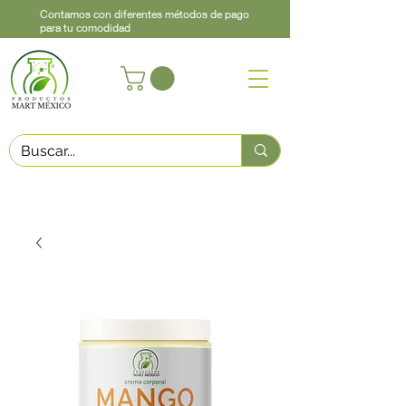
Contamos con diferentes métodos de pago
para tu comodidad
Acerca de
Contacto
Asistencia
Llama
442 460 9368