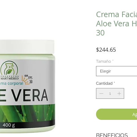
Crema Faci
Aloe Vera H
30
Precio
$244.65
Tamaño
*
Elegir
Cantidad
*
Ag
BENEFICIOS