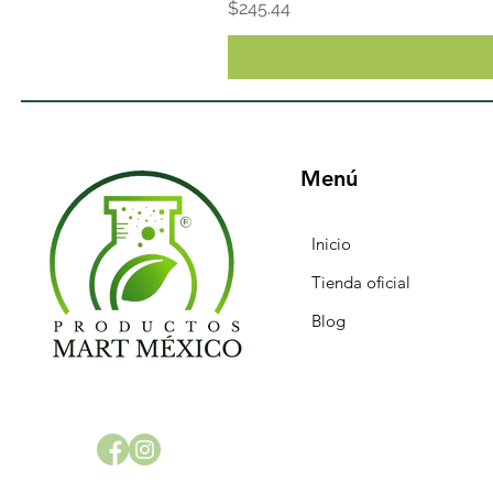
Precio
$245.44
Menú
Inicio
Tienda oficial
Blog