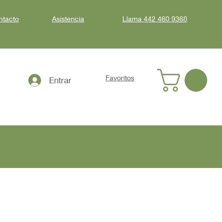
ntacto
Asistencia
Llama
442 460 9368
Favoritos
Entrar