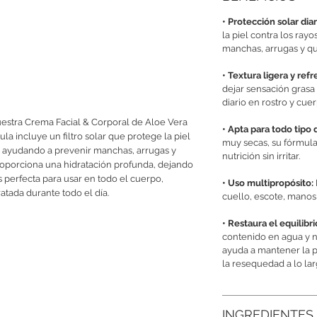
• Protección solar diar
la piel contra los ra
manchas, arrugas y q
• Textura ligera y ref
dejar sensación grasa 
diario en rostro y cuer
nuestra Crema Facial & Corporal de Aloe Vera
• Apta para todo tipo 
la incluye un filtro solar que protege la piel
muy secas, su fórmula
, ayudando a prevenir manchas, arrugas y
nutrición sin irritar.
roporciona una hidratación profunda, dejando
es perfecta para usar en todo el cuerpo,
• Uso multipropósito:
atada durante todo el día.
cuello, escote, manos 
• Restaura el equilibri
contenido en agua y nu
ayuda a mantener la pi
la resequedad a lo lar
INGREDIENTES