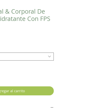
al & Corporal De
idratante Con FPS
regar al carrito