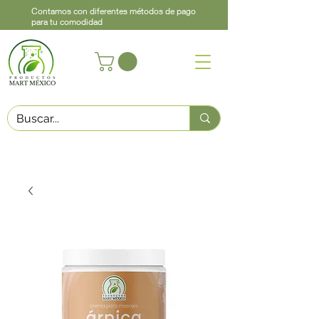
Contamos con diferentes métodos de pago
para tu comodidad
Acerca de
Contacto
Asistencia
Llama
442 460 9368