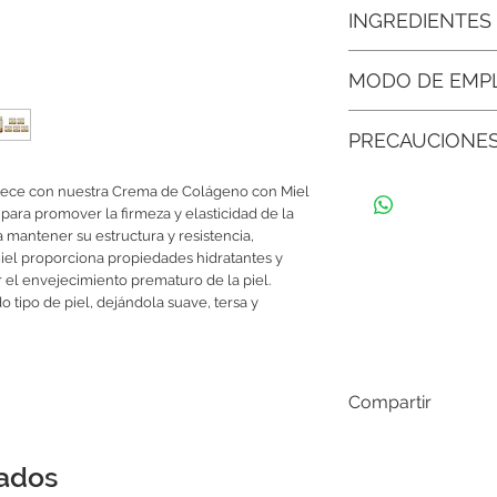
• Promueve la firmeza 
INGREDIENTES
es fundamental para m
resistencia cutánea, a
Agua Desionizada, Col
MODO DE EMP
Vitamina E, Glicerina
• Mejora la textura y 
Copolimero de acrilat
suavizar la piel, unific
Aplicar la crema sobre
quelante, Regulador 
saludable.
PRECAUCIONE
masajes, hasta que es
Parabenos, Fragancia
baño y las
• Apto para pieles sen
Guardar en un ambien
veces que sea necesar
calmante e hidratante
merece con nuestra Crema de Colágeno con Miel
del envase bien cerr
reparación y confort, 
para promover la firmeza y elasticidad de la
Si siente molestias al
a mantener su estructura y resistencia,
con abundante agua
• Textura nutritiva per
miel proporciona propiedades hidratantes y
dejando la piel suave,
 el envejecimiento prematuro de la piel.
o tipo de piel, dejándola suave, tersa y
• Aporta un efecto re
la piel luce visiblemen
con un aspecto saluda
Compartir
nados