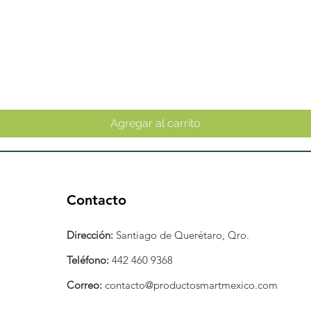
Vista rápida
Agregar al carrito
Contacto
Dirección:
Santiago de Querétaro, Qro.
Teléfono:
442 460 9368
Correo:
contacto@productosmartmexico.com