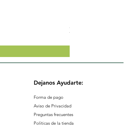
Crema Neutra Con FPS 30 Co
Precio
$174.65
Dejanos Ayudarte:
Forma de pago
Aviso de Privacidad
Preguntas frecuentes
Políticas de la tienda