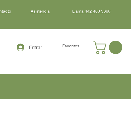
ntacto
Asistencia
Llama
442 460 9368
Favoritos
Entrar