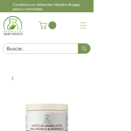
Contamos con diferentes métodos de pago
para tu comodidad
Acerca de
Contacto
Asistencia
Llama
442 460 9368