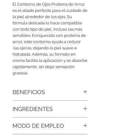
El Contorno de Ojos Proteína de Arroz
es el aliado perfecto para el cuidado de
la piel alrededor de los ojos. Su
fórmula delicada lo hace compatible
con todo tipo de piel, incluso las más
sensibles. Enriquecido con proteína de
arroz, este contorno ayuda a reducir
las ojeras, dejando la piel suave e
hidratada. Además, su formato en
crema facilita la aplicación y se absorbe
rápidamente, sin dejar sensación
grasosa.
BENEFICIOS
• Aporta un efecto tensor inmediato:
INGREDIENTES
La proteína de arroz ayuda a alisar la
piel del contorno, dejando la mirada
Agua Destilada, Proteína De Arroz,
más firme y definida.
MODO DE EMPLEO
Aceite De Arroz Bio, Proteína De Seda,
Provitamina B5, Vitamina E, Alantoína,
• Sensación de ligereza única:
Su
Aplica una pequeña cantidad sobre la
Glicerina Vegetal, Ácido Cítrico,
acción ligera envuelve la piel sin