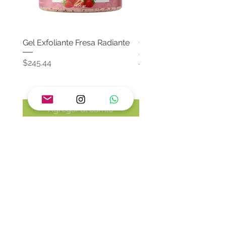
Gel Exfoliante Fresa Radiante
Crema Neutra Con FPS
Corporal & Facial
Precio
$245.44
Precio
$174.65
Agregar al carrito