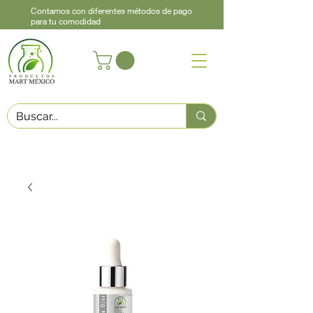
Contamos con diferentes métodos de pago
para tu comodidad
Acerca de
Contacto
Asistencia
Llama
442 460 9368