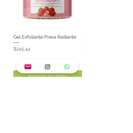
Gel Exfoliante Fresa Radiante
Crema Neutra Con FPS
Corporal & Facial
Precio
$245.44
Precio
$174.65
Agregar al carrito