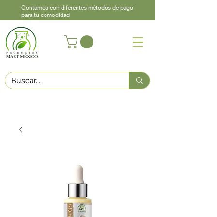
Contamos con diferentes métodos de pago
para tu comodidad
Acerca de
Contacto
Asistencia
Llama
442 460 9368