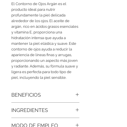
El Contorno de Ojos Argán es el
producto ideal para nutrir
profundamente la piel delicada
alrededor de los ojos. El aceite de
argán, rico en ácidos grasos esenciales
y vitamina E, proporciona una
hidratación intensa que ayuda a
mantener la piel elástica y suave. Este
contorno de ojos ayuda a reducir la
apariencia de líneas finas y arrugas,
proporcionando un aspecto más joven
y radiante. Además, su fórmula suave y
ligera es perfecta para todo tipo de
piel, incluyendo la piel sensible.
BENEFICIOS
• Nutrición profunda:
El aceite de argán
INGREDIENTES
es rico en ácidos grasos esenciales y
vitamina E, que hidratan intensamente
Agua Destilada, Aceite De Argán Bio,
y mantienen la piel elástica.
MODO DE EMPLEO
Glicerina Vegetal,