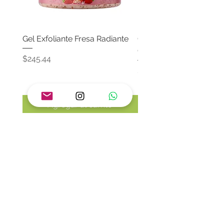
Gel Exfoliante Fresa Radiante
Crema Neutra Con FPS
Corporal & Facial
Precio
$245.44
Precio
$174.65
Agregar al carrito