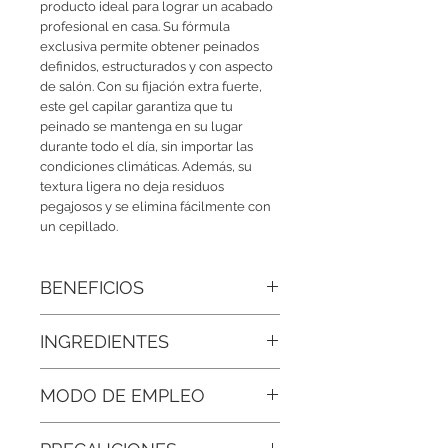
producto ideal para lograr un acabado
profesional en casa. Su fórmula
exclusiva permite obtener peinados
definidos, estructurados y con aspecto
de salón. Con su fijación extra fuerte,
este gel capilar garantiza que tu
peinado se mantenga en su lugar
durante todo el día, sin importar las
condiciones climáticas. Además, su
textura ligera no deja residuos
pegajosos y se elimina fácilmente con
un cepillado.
BENEFICIOS
• Acabado profesional:
Permite lograr
INGREDIENTES
peinados definidos, estructurados y
con aspecto de salón en casa.
Agua, Copolímero de Acrilatos, Agua
MODO DE EMPLEO
de Melisa, Elastina Marina, Colágeno
• No deja residuos visibles:
Su fórmula
Hidrolizado, Sorbitol, Glicerina,
evita la acumulación blanca o
Aplique una pequeña cantidad en las
Regulador de pH, conservador,
sensación pegajosa, dejando un look