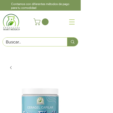
Contamos con diferentes métodos de pago
para tu comodidad
Acerca de
Contacto
Asistencia
Llama
442 460 9368