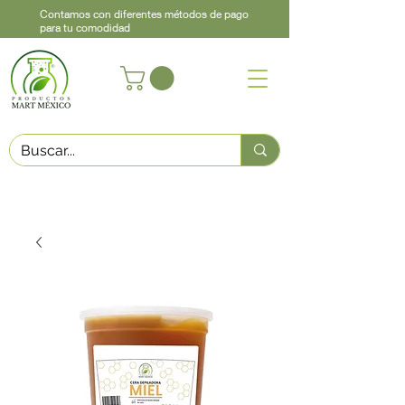
Contamos con diferentes métodos de pago
para tu comodidad
Acerca de
Contacto
Asistencia
Llama
442 460 9368