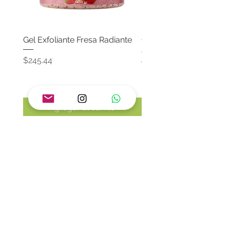
Gel Exfoliante Fresa Radiante
Crema Neutra Con FPS
Corporal & Facial
Precio
$245.44
Precio
$174.65
Agregar al carrito