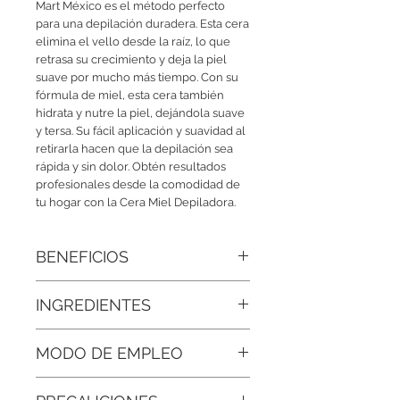
Mart México es el método perfecto
para una depilación duradera. Esta cera
elimina el vello desde la raíz, lo que
retrasa su crecimiento y deja la piel
suave por mucho más tiempo. Con su
fórmula de miel, esta cera también
hidrata y nutre la piel, dejándola suave
y tersa. Su fácil aplicación y suavidad al
retirarla hacen que la depilación sea
rápida y sin dolor. Obtén resultados
profesionales desde la comodidad de
tu hogar con la Cera Miel Depiladora.
BENEFICIOS
• Depilación duradera:
Elimina el vello
INGREDIENTES
desde la raíz, retrasando su
crecimiento y dejando la piel suave por
Resina Natural, Miel Orgánica,
más tiempo.
MODO DE EMPLEO
Humectantes, Aceite de Argán,
Glicerina, Agente Emulsionante y
• Suavidad inmediata:
Gracias a la miel,
Retirar la tapa y calentar en el
Espesante, conservadores.
aporta un efecto humectante que deja