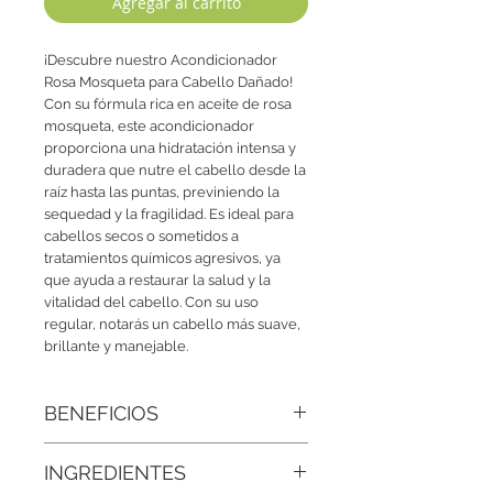
Agregar al carrito
¡Descubre nuestro Acondicionador
Rosa Mosqueta para Cabello Dañado!
Con su fórmula rica en aceite de rosa
mosqueta, este acondicionador
proporciona una hidratación intensa y
duradera que nutre el cabello desde la
raíz hasta las puntas, previniendo la
sequedad y la fragilidad. Es ideal para
cabellos secos o sometidos a
tratamientos químicos agresivos, ya
que ayuda a restaurar la salud y la
vitalidad del cabello. Con su uso
regular, notarás un cabello más suave,
brillante y manejable.
BENEFICIOS
• Regeneración profunda del cabello
INGREDIENTES
dañado:
La rosa mosqueta es