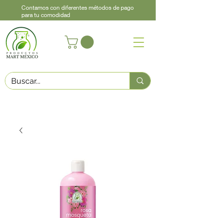
Contamos con diferentes métodos de pago
para tu comodidad
Acerca de
Contacto
Asistencia
Llama
442 460 9368