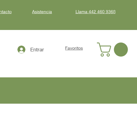
ntacto
Asistencia
Llama
442 460 9368
Favoritos
Entrar