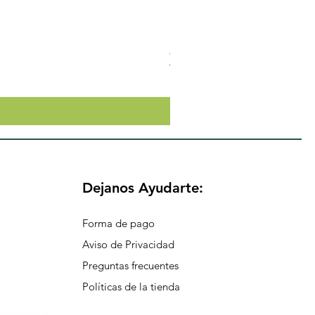
Crema Neutra Con FPS 30 Co
Precio
$174.65
Dejanos Ayudarte:
Forma de pago
Aviso de Privacidad
Preguntas frecuentes
Políticas de la tienda