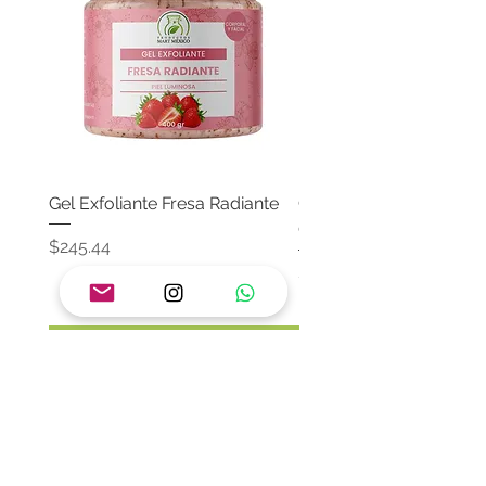
Gel Exfoliante Fresa Radiante
Crema Neutra Con FPS
Corporal & Facial
Precio
$245.44
Precio
$174.65
Agregar al carrito