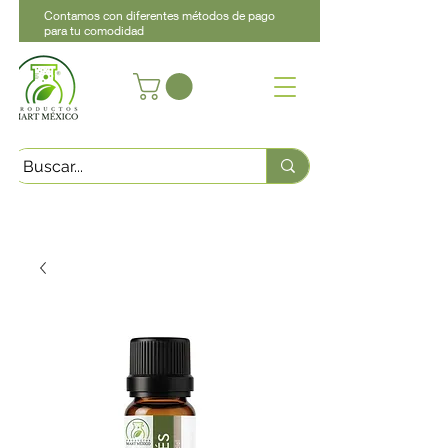
Contamos con diferentes métodos de pago
para tu comodidad
Acerca de
Contacto
Asistencia
Llama
442 460 9368