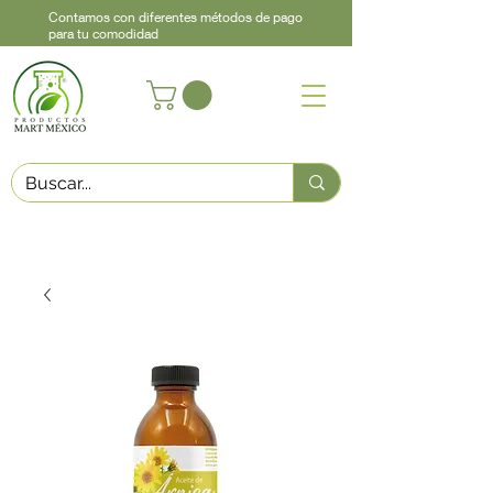
Contamos con diferentes métodos de pago
para tu comodidad
Acerca de
Contacto
Asistencia
Llama
442 460 9368