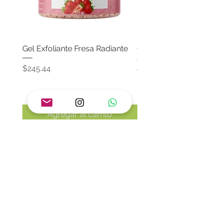
Gel Exfoliante Fresa Radiante
Crema Neutra Con FPS
Corporal & Facial
Precio
$245.44
Precio
$174.65
Agregar al carrito