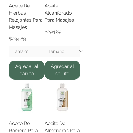
Aceite De
Aceite
Hierbas
Alcanforado
Relajantes Para
Para Masajes
Masajes
Precio
$294.89
Precio
$294.89
Agregar al
Agregar al
carrito
carrito
Aceite De
Aceite De
Romero Para
Almendras Para