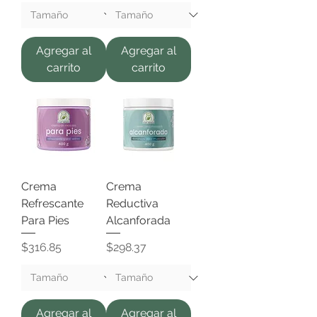
Agregar al
Agregar al
carrito
carrito
Crema
Crema
Refrescante
Reductiva
Para Pies
Alcanforada
Precio
Precio
$316.85
$298.37
Agregar al
Agregar al