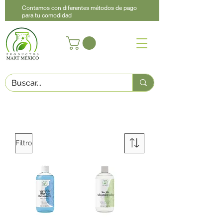
Contamos con diferentes métodos de pago
para tu comodidad
Acerca de
Contacto
Asistencia
Llama
442 460 9368
Filtro