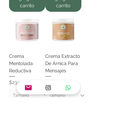
carrito
carrito
Crema
Crema Extracto
Mentolada
De Árnica Para
Reductiva
Mensajes
Precio
Precio
$234.27
$200.20
Agregar al
Agregar al
carrito
carrito