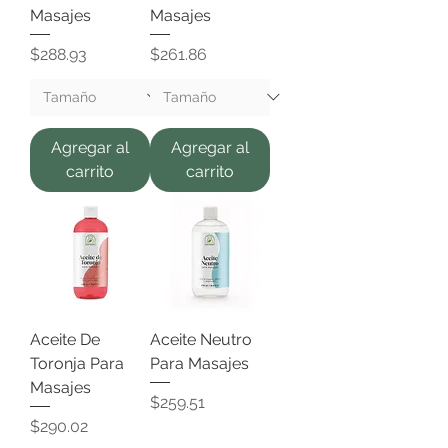
Masajes
Masajes
Precio
Precio
$288.93
$261.86
Agregar al
Agregar al
carrito
carrito
Aceite De
Aceite Neutro
Toronja Para
Para Masajes
Masajes
Precio
$259.51
Precio
$290.02